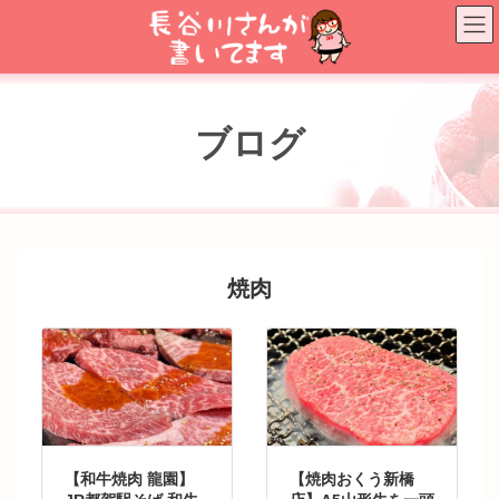
コ
ナ
ン
ビ
テ
ゲ
ン
ー
ツ
シ
へ
ョ
ブログ
ス
ン
キ
に
ッ
移
プ
動
焼肉
【和牛焼肉 龍園】
【焼肉おくう新橋