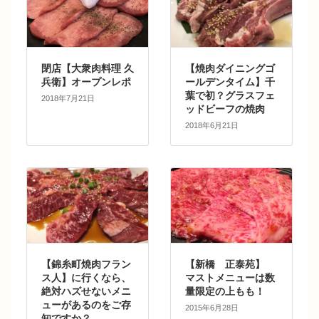
閉店【大衆肉料理 久
【焼肉ダイニングゴ
兵衛】オープンレポ
ールデンタイム】千
葉で初？グラスフェ
2018年7月21日
ッドビーフの焼肉
2018年6月21日
【錦糸町焼肉フラン
【新橋 正泰苑】
ス人】に行くなら、
マストメニューは数
絶対ハズせないメニ
量限定の上もも！
ューがあるのをご存
2015年6月28日
知ですか？