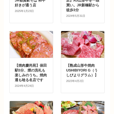
JR都賀駅そば 和牛
店】A5山形牛を一頭
好きが通う店
買い。JR新橋駅から
徒歩3分
2025年1月23日
2024年5月31日
【焼肉慶尚苑】保田
【熟成山形牛焼肉
駅0分、煙の洗礼も
USHIBIYORI G（う
楽しみのうち。焼肉
しびよりグラム）】
通も唸る名店です
2023年4月2日
2024年4月24日