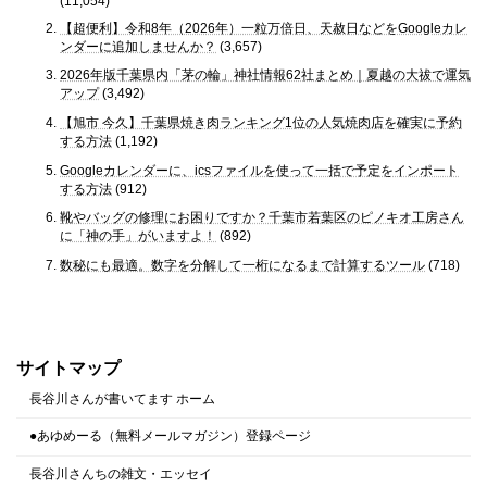
(11,054)
【超便利】令和8年（2026年）一粒万倍日、天赦日などをGoogleカレ
ンダーに追加しませんか？
(3,657)
2026年版千葉県内「茅の輪」神社情報62社まとめ｜夏越の大祓で運気
アップ
(3,492)
【旭市 今久】千葉県焼き肉ランキング1位の人気焼肉店を確実に予約
する方法
(1,192)
Googleカレンダーに、icsファイルを使って一括で予定をインポート
する方法
(912)
靴やバッグの修理にお困りですか？千葉市若葉区のピノキオ工房さん
に「神の手」がいますよ！
(892)
数秘にも最適。数字を分解して一桁になるまで計算するツール
(718)
サイトマップ
長谷川さんが書いてます ホーム
●あゆめーる（無料メールマガジン）登録ページ
長谷川さんちの雑文・エッセイ