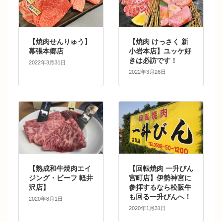
【焼肉せんりゅう】
【焼肉 けっさく 新
幕張本郷店
小岩本店】ユッケ好
きは必訪です！
2022年3月31日
2022年3月26日
【熟成和牛焼肉エイ
【回転焼肉 一升びん
ジング・ビーフ 軽井
宮町店】伊勢神宮に
沢店】
参拝するなら松阪牛
も回る一升びんへ！
2020年8月1日
2020年1月31日