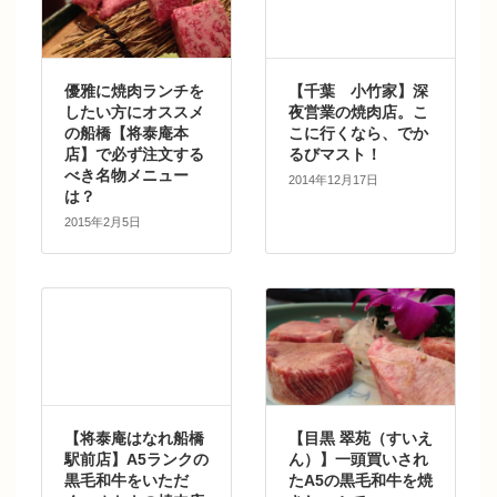
優雅に焼肉ランチを
【千葉 小竹家】深
したい方にオススメ
夜営業の焼肉店。こ
の船橋【将泰庵本
こに行くなら、でか
店】で必ず注文する
るびマスト！
べき名物メニュー
2014年12月17日
は？
2015年2月5日
【将泰庵はなれ船橋
【目黒 翠苑（すいえ
駅前店】A5ランクの
ん）】一頭買いされ
黒毛和牛をいただ
たA5の黒毛和牛を焼