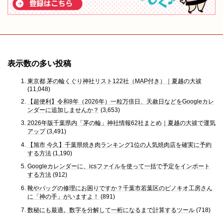
表示数の多い投稿
東京都 茅の輪くぐり神社リスト122社（MAP付き）｜夏越の大祓
(11,048)
【超便利】令和8年（2026年）一粒万倍日、天赦日などをGoogleカレ
ンダーに追加しませんか？
(3,653)
2026年版千葉県内「茅の輪」神社情報62社まとめ｜夏越の大祓で運気
アップ
(3,491)
【旭市 今久】千葉県焼き肉ランキング1位の人気焼肉店を確実に予約
する方法
(1,190)
Googleカレンダーに、icsファイルを使って一括で予定をインポート
する方法
(912)
靴やバッグの修理にお困りですか？千葉市若葉区のピノキオ工房さん
に「神の手」がいますよ！
(891)
数秘にも最適。数字を分解して一桁になるまで計算するツール
(718)