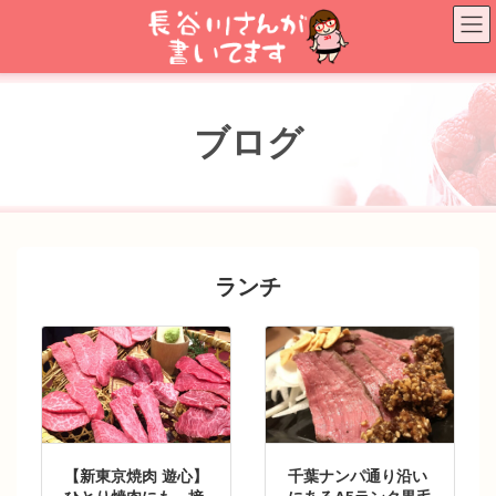
コ
ナ
ン
ビ
テ
ゲ
ン
ー
ツ
シ
へ
ョ
ブログ
ス
ン
キ
に
ッ
移
プ
動
ランチ
【新東京焼肉 遊心】
千葉ナンパ通り沿い