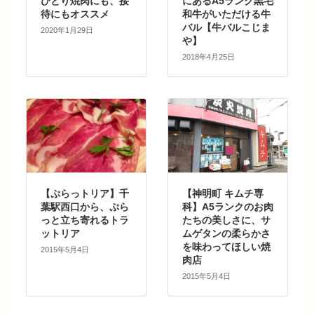
ひとり焼肉にも、接
にあるA5ランク黒毛
待にもオススメ
和牛がいただける牛
バル【牛バルこじま
2020年1月29日
や】
2018年4月25日
【ぷらっトリア】千
【神明町 キムチ専
葉駅西口から、ぷら
科】A5ランクのお肉
っと立ち寄れるトラ
たちの美しさに、サ
ットリア
ムゲタンの柔らかさ
を味わってほしい焼
2015年5月4日
肉店
2015年5月4日