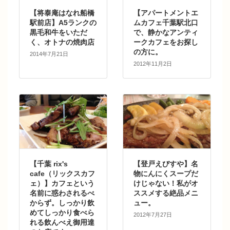
【将泰庵はなれ船橋
【アパートメントエ
駅前店】A5ランクの
ムカフェ千葉駅北口
黒毛和牛をいただ
で、静かなアンティ
く、オトナの焼肉店
ークカフェをお探し
の方に。
2014年7月21日
2012年11月2日
【千葉 rix's
【登戸えびすや】名
cafe（リックスカフ
物にんにくスープだ
ェ）】カフェという
けじゃない！私がオ
名前に惑わされるべ
ススメする絶品メニ
からず。しっかり飲
ュー。
めてしっかり食べら
2012年7月27日
れる飲んべえ御用達