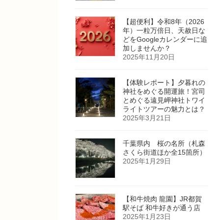
【超便利】令和8年（2026
年）一粒万倍日、天赦日な
どをGoogleカレンダーに追
加しませんか？
2025年11月20日
【体験レポート】夕暮れの
神社をめぐる開運旅！宮司
とめぐる遠見岬神社トワイ
ライトツアーの魅力とは？
2025年3月21日
千葉県内 桜の名所（札森
さくら街道ほか全15箇所）
2025年1月29日
【和牛焼肉 龍園】JR都賀
駅そば 和牛好きが通う店
2025年1月23日