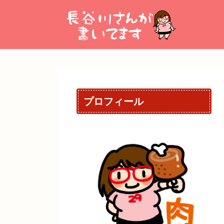
コ
ナ
ン
ビ
テ
ゲ
ン
ー
ツ
シ
へ
ョ
ス
ン
キ
に
プロフィール
ッ
移
プ
動