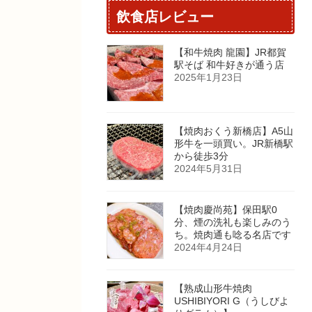
飲食店レビュー
【和牛焼肉 龍園】JR都賀
駅そば 和牛好きが通う店
2025年1月23日
【焼肉おくう新橋店】A5山
形牛を一頭買い。JR新橋駅
から徒歩3分
2024年5月31日
【焼肉慶尚苑】保田駅0
分、煙の洗礼も楽しみのう
ち。焼肉通も唸る名店です
2024年4月24日
【熟成山形牛焼肉
USHIBIYORI G（うしびよ