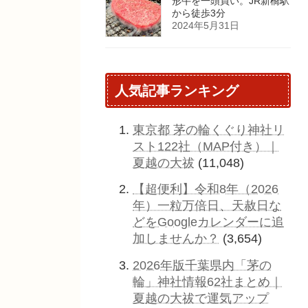
形牛を一頭買い。JR新橋駅
から徒歩3分
2024年5月31日
人気記事ランキング
東京都 茅の輪くぐり神社リ
スト122社（MAP付き）｜
夏越の大祓
(11,048)
【超便利】令和8年（2026
年）一粒万倍日、天赦日な
どをGoogleカレンダーに追
加しませんか？
(3,654)
2026年版千葉県内「茅の
輪」神社情報62社まとめ｜
夏越の大祓で運気アップ