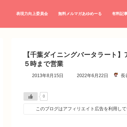
表現力向上委員会
無料メルマガあゆめーる
有料記
【千葉ダイニングバータラート】
５時まで営業
最
2013年8月15日
2022年6月22日
長
終
更
新
0
日
時
このブログはアフィリエイト広告を利用して
: