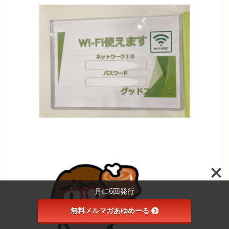
月に6回発行
無料メルマガあゆめーる