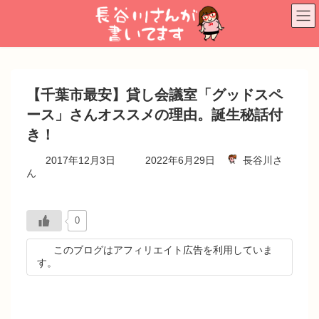
コ
ナ
ン
ビ
テ
ゲ
ン
ー
ツ
シ
へ
ョ
【千葉市最安】貸し会議室「グッドスペ
ス
ン
キ
に
ース」さんオススメの理由。誕生秘話付
ッ
移
き！
プ
動
最
2017年12月3日
2022年6月29日
長谷川さ
終
ん
更
新
日
時
0
:
このブログはアフィリエイト広告を利用していま
す。