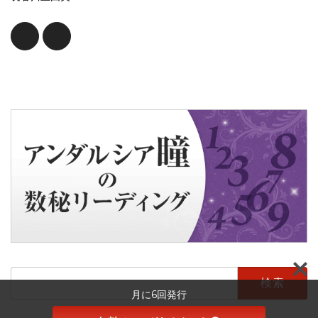
検
索:
月に6回発行