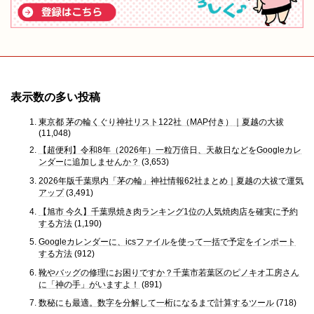
表示数の多い投稿
東京都 茅の輪くぐり神社リスト122社（MAP付き）｜夏越の大祓
(11,048)
【超便利】令和8年（2026年）一粒万倍日、天赦日などをGoogleカレ
ンダーに追加しませんか？
(3,653)
2026年版千葉県内「茅の輪」神社情報62社まとめ｜夏越の大祓で運気
アップ
(3,491)
【旭市 今久】千葉県焼き肉ランキング1位の人気焼肉店を確実に予約
する方法
(1,190)
Googleカレンダーに、icsファイルを使って一括で予定をインポート
する方法
(912)
靴やバッグの修理にお困りですか？千葉市若葉区のピノキオ工房さん
に「神の手」がいますよ！
(891)
数秘にも最適。数字を分解して一桁になるまで計算するツール
(718)