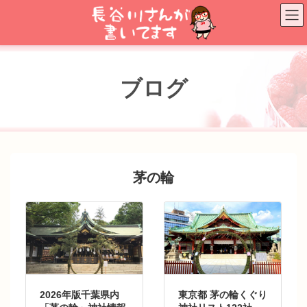
コ
ナ
ン
ビ
テ
ゲ
ン
ー
ツ
シ
へ
ョ
ブログ
ス
ン
キ
に
ッ
移
プ
動
茅の輪
2026年版千葉県内
東京都 茅の輪くぐり